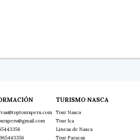
FORMACIÓN
TURISMO NASCA
rvas@toptoursperu.com
Tour Nasca
oursperu@gmail.com
Tour Ica
65443356
Lineas de Nasca
965443356
Tour Paracas