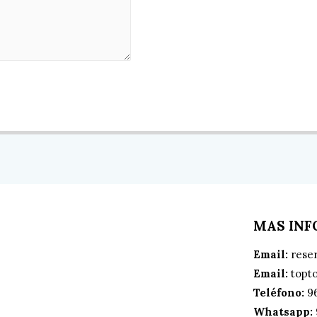
MAS IN
Email:
rese
Email:
topt
Teléfono:
9
Whatsapp: