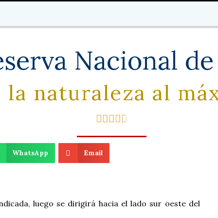
serva Nacional de
 la naturaleza al má





WhatsApp
Email
ndicada, luego se dirigirá hacia el lado sur oeste del