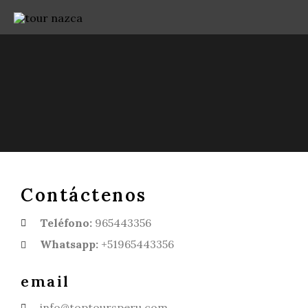
Contáctenos
Teléfono:
965443356
Whatsapp:
+51965443356
email
info@toptoursperu.com