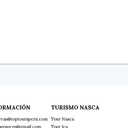
FORMACIÓN
TURISMO NASCA
rvas@toptoursperu.com
Tour Nasca
oursperu@gmail.com
Tour Ica