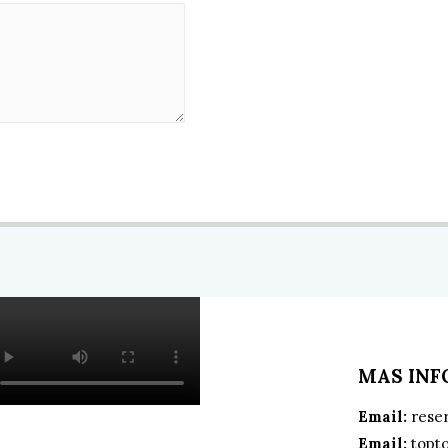
MAS IN
Email:
rese
Email:
topt