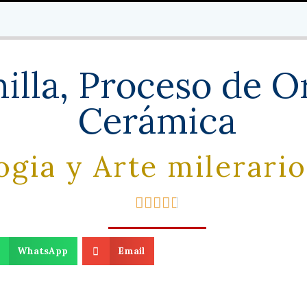
lla, Proceso de Or
Cerámica
gia y Arte milerario





WhatsApp
Email