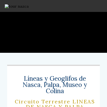
Líneas y Geoglifos de
Nasca, Palpa, Museo y
Colina
Circuito Terrestre LINEAS
DE NASCA Y PALPA