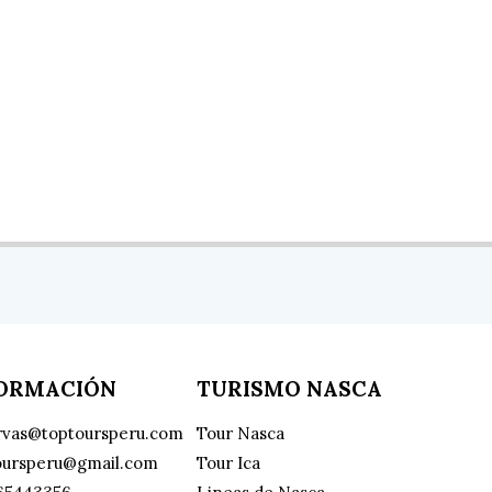
FORMACIÓN
TURISMO NASCA
rvas@toptoursperu.com
Tour Nasca
oursperu@gmail.com
Tour Ica