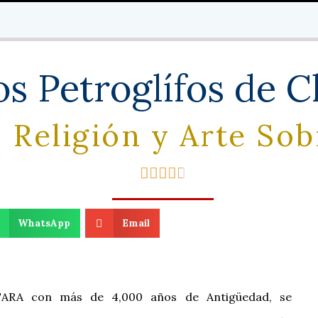
os Petroglífos de C
, Religión y Arte So





WhatsApp
Email
TARA con más de 4,000 años de Antigüedad, se