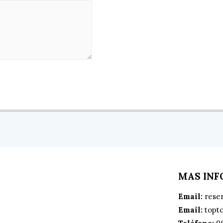
MAS IN
Email:
rese
Email:
topt